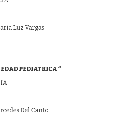
A
Luz Vargas
 EDAD PEDIATRICA “
A
s Del Canto