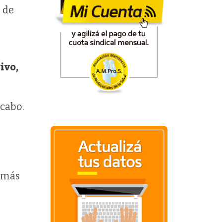
l de
ivo,
 cabo.
demás