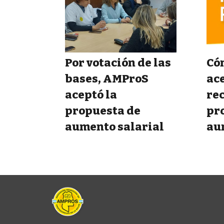
Por votación de las
Cóm
bases, AMProS
ace
aceptó la
rec
propuesta de
pr
aumento salarial
au