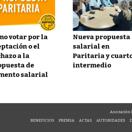
o votar por la
Nueva propuesta
ptación o el
salarial en
hazo a la
Paritaria y cuart
opuesta de
intermedio
mento salarial
Asociación 
BENEFICIOS
PRENSA
ACTAS
AUTORIDADES