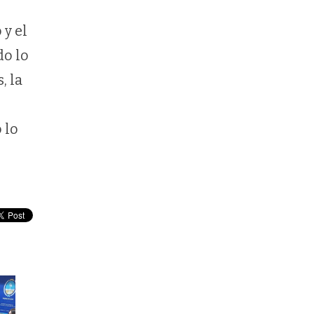
 y el
do lo
, la
 lo