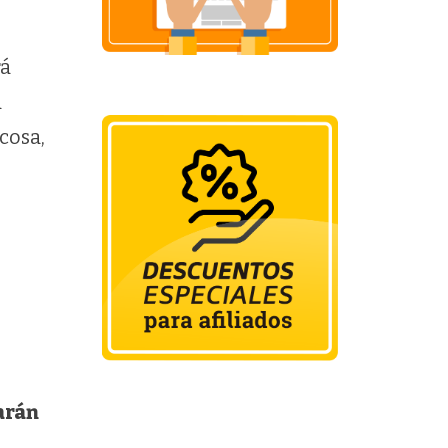
rá
a
cosa,
arán