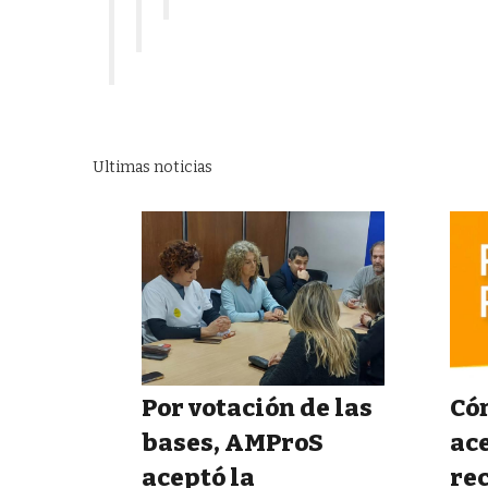
Ultimas noticias
Por votación de las
Cóm
bases, AMProS
ace
aceptó la
rec