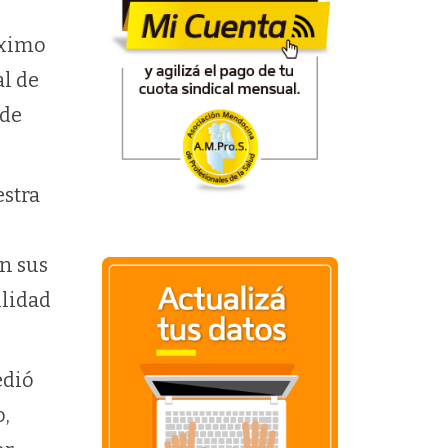
óximo
al de
 de
estra
n sus
ilidad
edió
o,