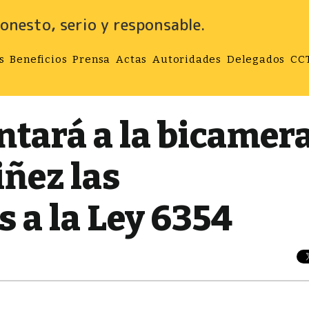
onesto, serio y responsable.
s
Beneficios
Prensa
Actas
Autoridades
Delegados
CC
tará a la bicamera
iñez las
 a la Ley 6354