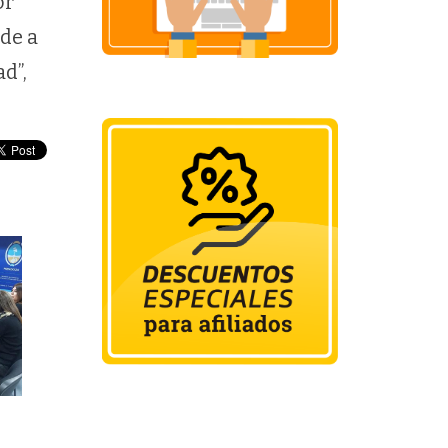
or
rde a
d”,