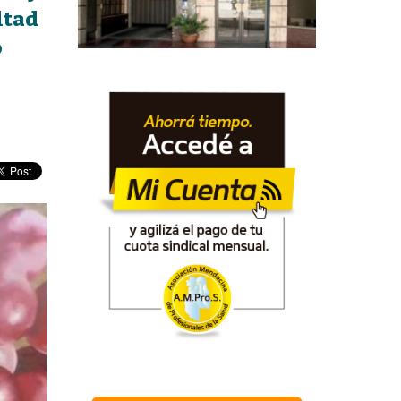
ltad
o