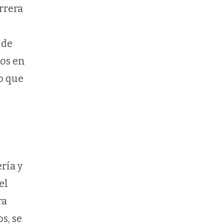
rrera
 de
os en
do que
ría y
el
ra
s, se