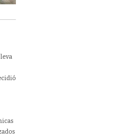
.
lleva
ecidió
micas
izados