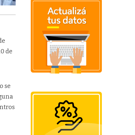
de
10 de
o se
nguna
entros