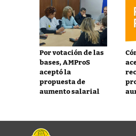
Por votación de las
Cóm
bases, AMProS
ace
aceptó la
rec
propuesta de
pr
aumento salarial
au