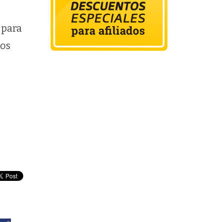
 para
los