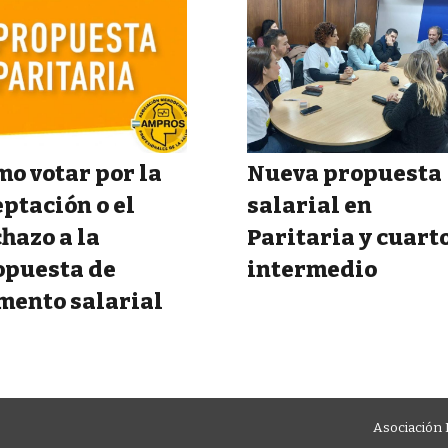
o votar por la
Nueva propuesta
ptación o el
salarial en
hazo a la
Paritaria y cuart
opuesta de
intermedio
mento salarial
Asociación 