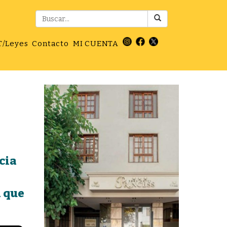
T/Leyes
Contacto
MI CUENTA
cia
d que