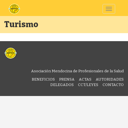
Toggle
navigatio
Turismo
Asociación Mendocina de Profesionales de la Salud
BENEFICIOS
PRENSA
ACTAS
AUTORIDADES
DELEGADOS
CCT/LEYES
CONTACTO